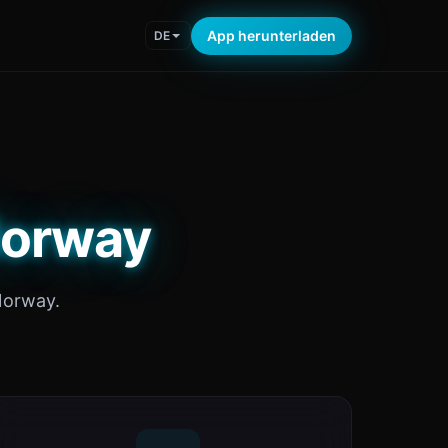
App herunterladen
DE
 Norway
Norway.