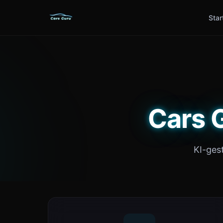
Star
Cars G
KI-ges