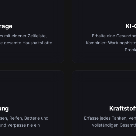
rage
KI-
 mit eigener Zeitleiste,
Erhalte eine Gesundh
ne gesamte Haushaltsflotte
Kombiniert Wartungshist
Probl
ung
Kraftsto
en, Reifen, Batterie und
Erfasse jedes Tanken, ver
und verpasse nie ein
vollständigen Gesamt