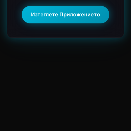
Изтеглете Приложението