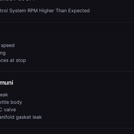
ontrol System RPM Higher Than Expected
e speed
ing
aces at stop
muni
leak
ottle body
C valve
anifold gasket leak