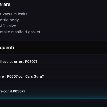
arare
r vacuum leaks
rottle body
IAC valve
intake manifold gasket
quenti
 il codice errore P0507?
re il P0507 con Cars Guru?
re con il P0507?