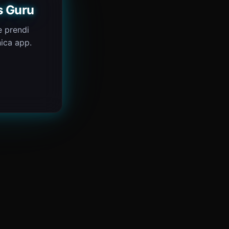
s Guru
e prendi
nica app.