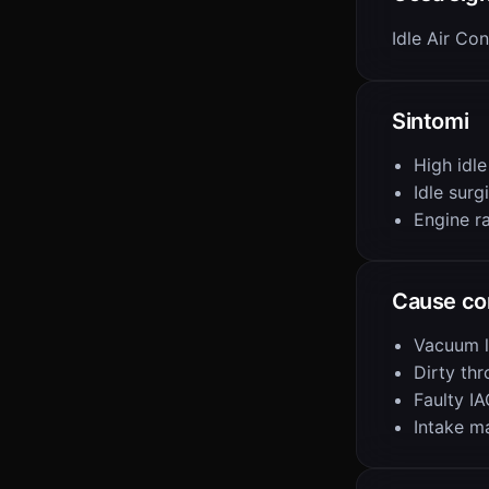
Idle Air C
Sintomi
High idl
Idle surg
Engine r
Cause co
Vacuum 
Dirty thr
Faulty IA
Intake m