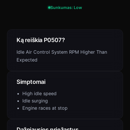
Sunkumas: Low
Ką reiškia P0507?
Idle Air Control System RPM Higher Than
Expected
Simptomai
High idle speed
Idle surging
Engine races at stop
Dažniausios priežastys