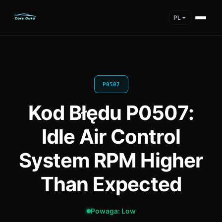
PL
P0507
Kod Błędu P0507:
Idle Air Control
System RPM Higher
Than Expected
Powaga: Low