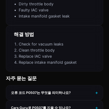
Dirty throttle body
Faulty IAC valve
Intake manifold gasket leak
해결 방법
Check for vacuum leaks
Clean throttle body
Replace IAC valve
Replace intake manifold gasket
자주 묻는 질문
오류 코드 P0507는 무엇을 의미하나요?
Cars Guru로 P0507를 지울 수 있나요?