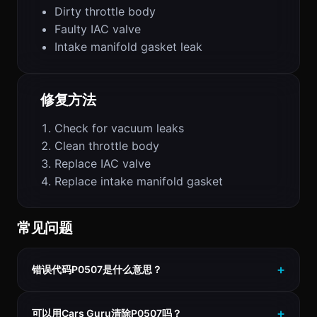
Dirty throttle body
Faulty IAC valve
Intake manifold gasket leak
修复方法
Check for vacuum leaks
Clean throttle body
Replace IAC valve
Replace intake manifold gasket
常见问题
错误代码P0507是什么意思？
可以用Cars Guru清除P0507吗？