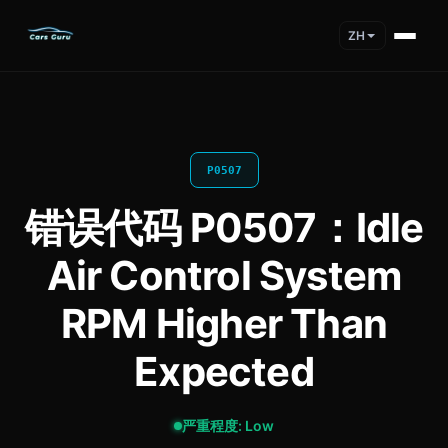
ZH
P0507
错误代码 P0507：Idle
Air Control System
RPM Higher Than
Expected
严重程度: Low