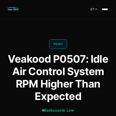
ET
P0507
Veakood P0507: Idle
Air Control System
RPM Higher Than
Expected
Raskusaste: Low