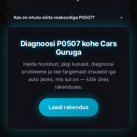
Kas on ohutu sõita veakoodiga P0507?
Diagnoosi P0507 kohe Cars
Guruga
Halda hooldust, jälgi kulusid, diagnoosi
probleeme ja tee targemaid otsuseid iga
auto jaoks, mis sul on — kõik ühes
rakenduses.
Laadi rakendus