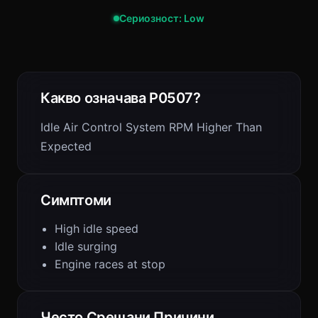
Сериозност: Low
Какво означава P0507?
Idle Air Control System RPM Higher Than
Expected
Симптоми
High idle speed
Idle surging
Engine races at stop
Често Срещани Причини