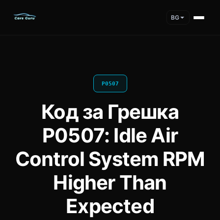
BG
P0507
Код за Грешка
P0507: Idle Air
Control System RPM
Higher Than
Expected