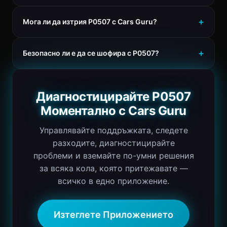
Мога ли да изтрия P0507 с Cars Guru?
Безопасно ли е да се шофира с P0507?
Диагностицирайте P0507
Моментално с Cars Guru
Управлявайте поддръжката, следете
разходите, диагностицирайте
проблеми и вземайте по-умни решения
за всяка кола, която притежавате —
всичко в едно приложение.
Изтеглете Приложението