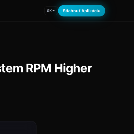
Stiahnuť Aplikáciu
SK
ystem RPM Higher