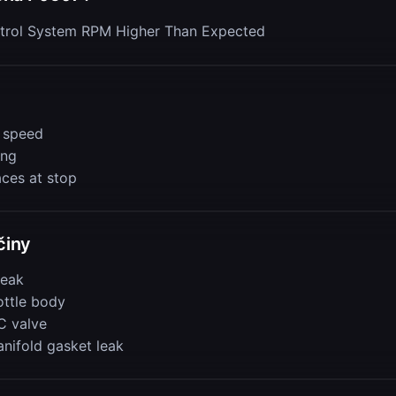
ontrol System RPM Higher Than Expected
e speed
ing
aces at stop
činy
leak
ottle body
C valve
anifold gasket leak