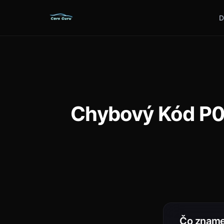
D
Chybový Kód P05
Čo znam