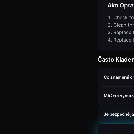
Ako Opra
Check fo
Clean th
Replace 
Replace 
Často Klade
Čo znamená c
Môžem vymaza
Je bezpečné ja