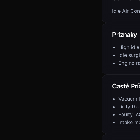
Idle Air C
Príznaky
High idl
Idle surg
Engine r
Časté Prí
Vacuum 
Dirty thr
Faulty IA
Intake m