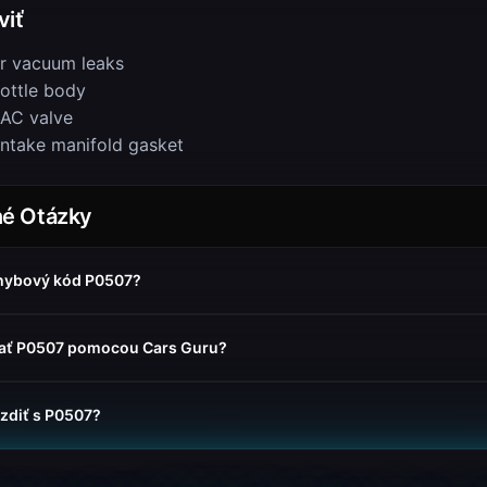
viť
r vacuum leaks
rottle body
IAC valve
intake manifold gasket
né Otázky
hybový kód P0507?
ť P0507 pomocou Cars Guru?
zdiť s P0507?