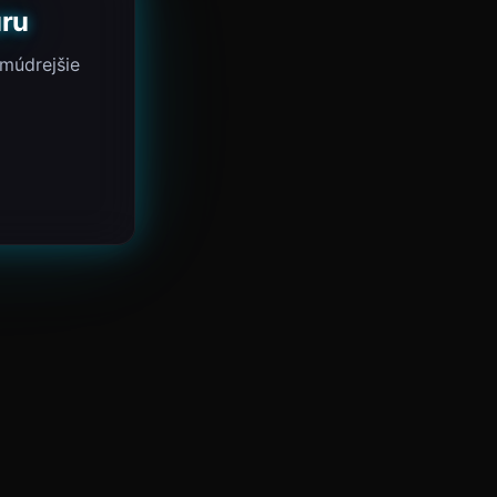
uru
 múdrejšie