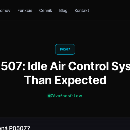
omov
Funkcie
Cenník
Blog
Kontakt
P0507
07: Idle Air Control S
Than Expected
Závažnosť: Low
ená P0507?