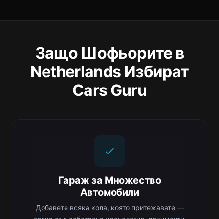
Защо Шофьорите в
Netherlands Избират
Cars Guru
Гараж за Множество
Автомобили
Добавете всяка кола, която притежавате —
всяка със собствена хронология, документи,