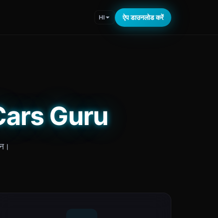
ऐप डाउनलोड करें
HI
ए Cars Guru
धन।