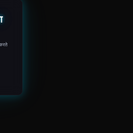
ा
 करते