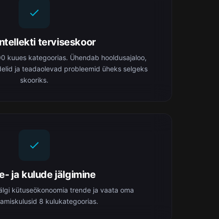
ntellekti terviseskoor
00 kuues kategoorias. Ühendab hooldusajaloo,
elid ja teadaolevad probleemid üheks selgeks
skooriks.
e- ja kulude jälgimine
jälgi kütuseökonoomia trende ja vaata oma
amiskulusid 8 kulukategoorias.