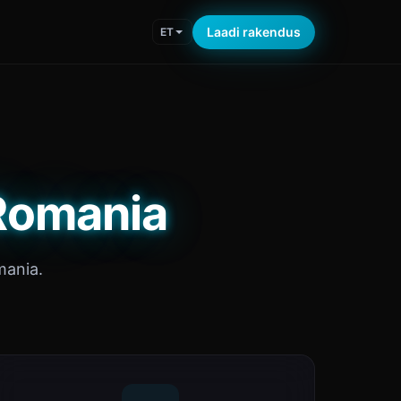
Laadi rakendus
ET
 Romania
mania.