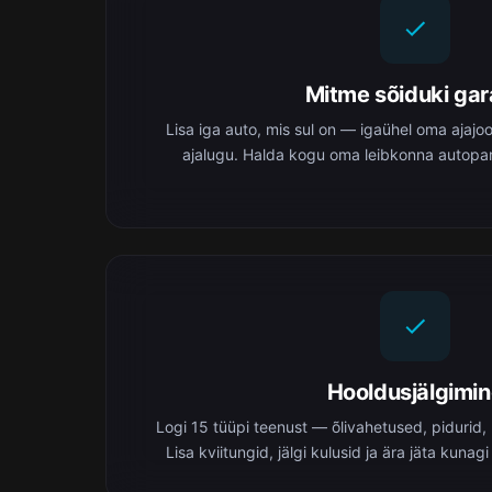
Mitme sõiduki ga
Lisa iga auto, mis sul on — igaühel oma ajajo
ajalugu. Halda kogu oma leibkonna autopar
Hooldusjälgimi
Logi 15 tüüpi teenust — õlivahetused, pidurid, 
Lisa kviitungid, jälgi kulusid ja ära jäta kunagi