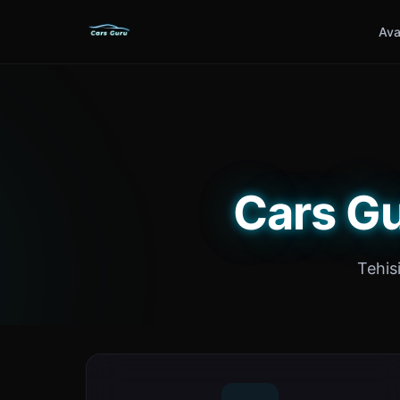
Ava
Cars Gu
Tehis