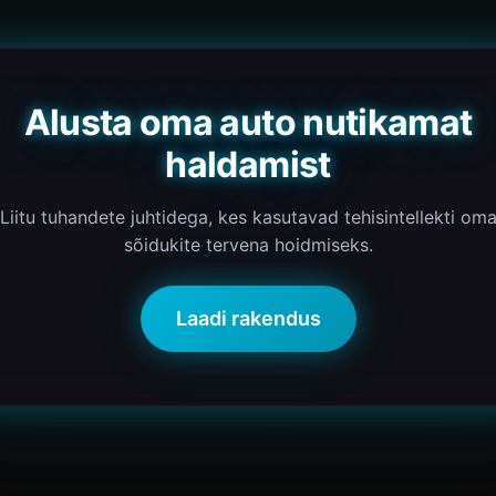
Alusta oma auto nutikamat
haldamist
Liitu tuhandete juhtidega, kes kasutavad tehisintellekti om
sõidukite tervena hoidmiseks.
Laadi rakendus