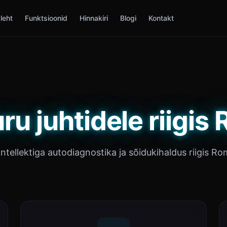
leht
Funktsioonid
Hinnakiri
Blogi
Kontakt
ru juhtidele riigis
intellektiga autodiagnostika ja sõidukihaldus riigis Ro