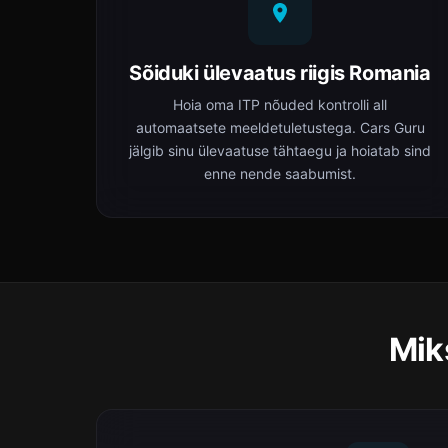
Sõiduki ülevaatus riigis Romania
Hoia oma ITP nõuded kontrolli all
automaatsete meeldetuletustega. Cars Guru
jälgib sinu ülevaatuse tähtaegu ja hoiatab sind
enne nende saabumist.
Mik