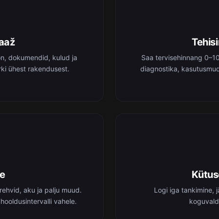
raaž
Tehisi
on, dokumendid, kulud ja
Saa tervisehinnang 0–1
ki ühest rakendusest.
diagnostika, kasutusmud
ne
Kütus
rehvid, aku ja palju muud.
Logi iga tankimine, 
 hooldusintervalli vahele.
koguvald