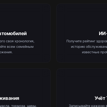
втомобилей
ИИ
го своя хронология,
Получите рейтинг здоров
ляйте всем семейным
историю обслуживани
ожения.
известные про
живания
Учёт
масла, тормоза, шины,
Записывайте каждую з