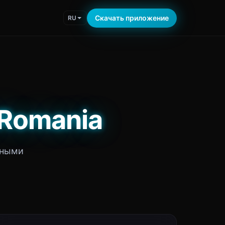
Скачать приложение
RU
 Romania
тными