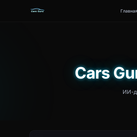
Главна
Cars Gu
ИИ-д