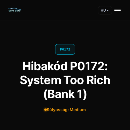
HU
P0172
Hibakód P0172:
System Too Rich
(Bank 1)
Súlyosság: Medium