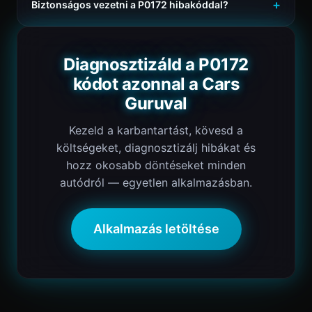
Biztonságos vezetni a P0172 hibakóddal?
Diagnosztizáld a P0172
kódot azonnal a Cars
Guruval
Kezeld a karbantartást, kövesd a
költségeket, diagnosztizálj hibákat és
hozz okosabb döntéseket minden
autódról — egyetlen alkalmazásban.
Alkalmazás letöltése