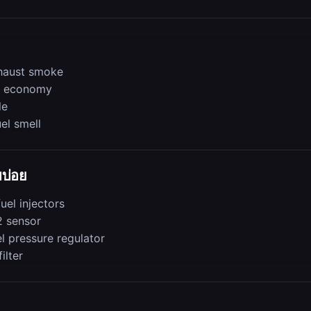
haust smoke
l economy
le
el smell
บบ่อย
uel injectors
2 sensor
l pressure regulator
filter