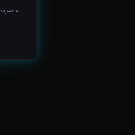
งชาญฉลาด