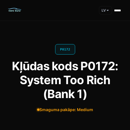
LV
P0172
Kļūdas kods P0172:
System Too Rich
(Bank 1)
Smaguma pakāpe: Medium