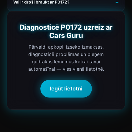
Vai ir droši braukt ar P0172?
Diagnosticē P0172 uzreiz ar
Cars Guru
Pārvaldi apkopi, izseko izmaksas,
diagnosticē problēmas un pieņem
gudrākus lēmumus katrai tavai
automašīnai — viss vienā lietotnē.
Iegūt lietotni