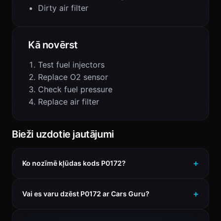
Dirty air filter
Kā novērst
Test fuel injectors
Replace O2 sensor
Check fuel pressure
Replace air filter
Bieži uzdotie jautājumi
Ko nozīmē kļūdas kods P0172?
Vai es varu dzēst P0172 ar Cars Guru?