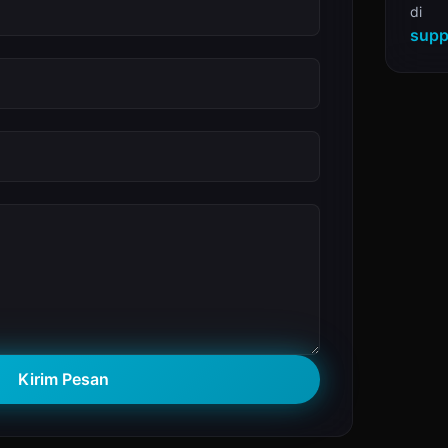
di
supp
Kirim Pesan