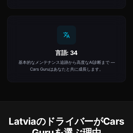
言語: 34
基本的なメンテナンス追跡から高度なAI診断まで —
Cars Guruはあなたと共に成長します。
LatviaのドライバーがCars
Guruを選ぶ理由