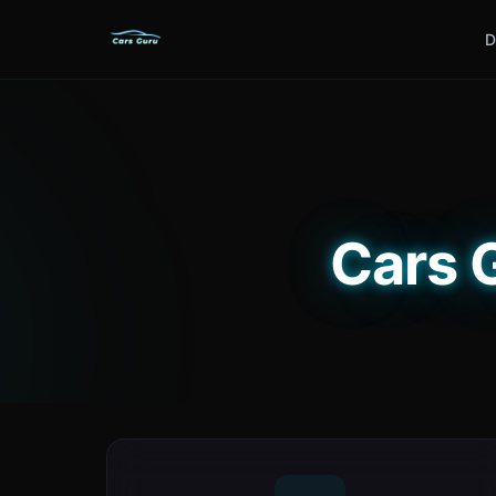
D
Cars G