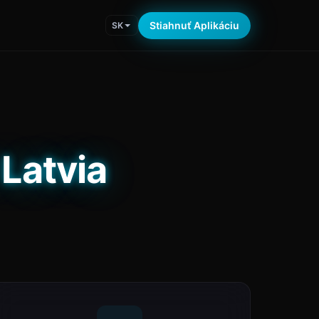
Stiahnuť Aplikáciu
SK
 Latvia