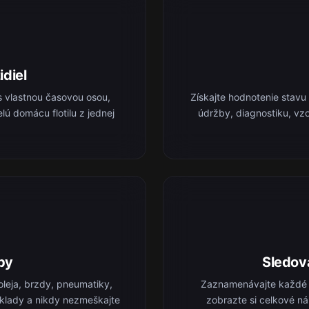
idiel
s vlastnou časovou osou,
Získajte hodnotenie stavu
lú domácu flotilu z jednej
údržby, diagnostiku, vz
by
Sledov
leja, brzdy, pneumatiky,
Zaznamenávajte každé t
náklady a nikdy nezmeškajte
zobrazte si celkové ná