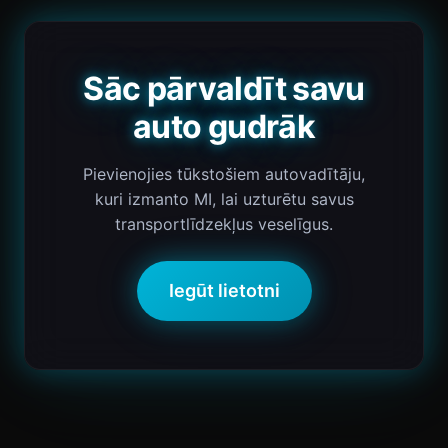
Sāc pārvaldīt savu
auto gudrāk
Pievienojies tūkstošiem autovadītāju,
kuri izmanto MI, lai uzturētu savus
transportlīdzekļus veselīgus.
Iegūt lietotni