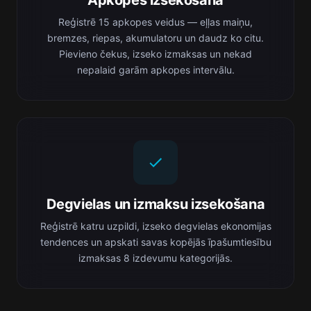
Apkopes izsekošana
Reģistrē 15 apkopes veidus — eļļas maiņu,
bremzes, riepas, akumulatoru un daudz ko citu.
Pievieno čekus, izseko izmaksas un nekad
nepalaid garām apkopes intervālu.
Degvielas un izmaksu izsekošana
Reģistrē katru uzpildi, izseko degvielas ekonomijas
tendences un apskati savas kopējās īpašumtiesību
izmaksas 8 izdevumu kategorijās.