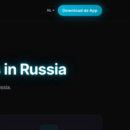
Download de App
NL
 in Russia
ssia.