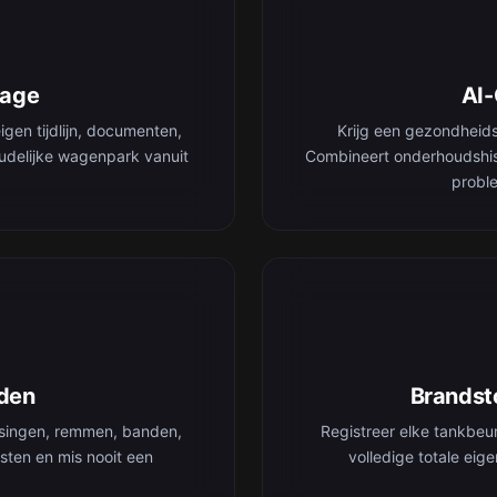
rage
AI
igen tijdlijn, documenten,
Krijg een gezondheid
udelijke wagenpark vanuit
Combineert onderhoudshis
proble
den
Brandsto
rsingen, remmen, banden,
Registreer elke tankbeu
sten en mis nooit een
volledige totale ei