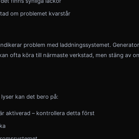
det finns synliga läckor
tad om problemet kvarstår
 indikerar problem med laddningssystemet. Generato
 kan ofta köra till närmaste verkstad, men stäng av o
yser kan det bero på:
 aktiverad – kontrollera detta först
ka
bromssystemet