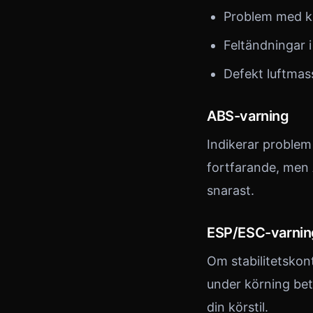
Problem med k
Feltändningar 
Defekt luftma
ABS-varning
Indikerar proble
fortfarande, men 
snarast.
ESP/ESC-varnin
Om stabilitetskont
under körning bet
din körstil.