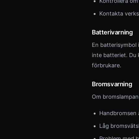
Kontrollera om 
Kontakta verks
Batterivarning
En batterisymbol
inte batteriet. Du
förbrukare.
Bromsvarning
Om bromslampan l
Handbromsen är
Låg bromsväts
Problem med 