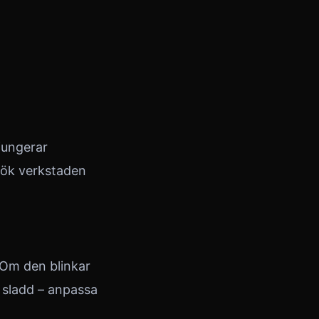
fungerar
sök verkstaden
. Om den blinkar
a sladd – anpassa