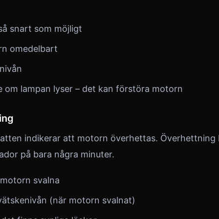
så snart som möjligt
rn omedelbart
enivån
e om lampan lyser – det kan förstöra motorn
ing
atten indikerar att motorn överhettas. Överhettning
kador på bara några minuter.
 motorn svalna
lvätskenivån (när motorn svalnat)