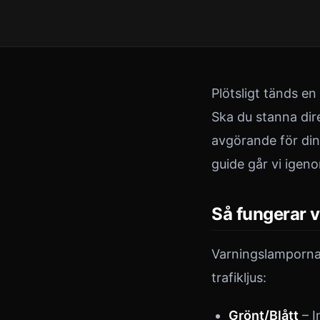
Plötsligt tänds e
Ska du stanna dire
avgörande för din
guide går vi igen
Så fungerar 
Varningslamporna
trafikljus:
Grönt/Blått
– I