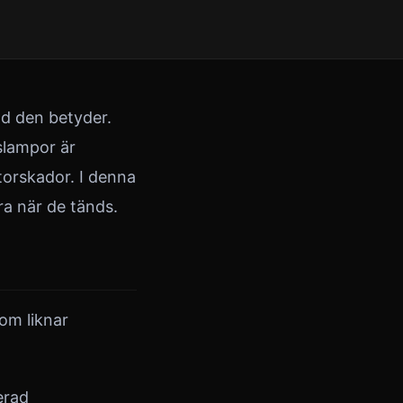
ad den betyder.
gslampor är
orskador. I denna
ra när de tänds.
om liknar
erad