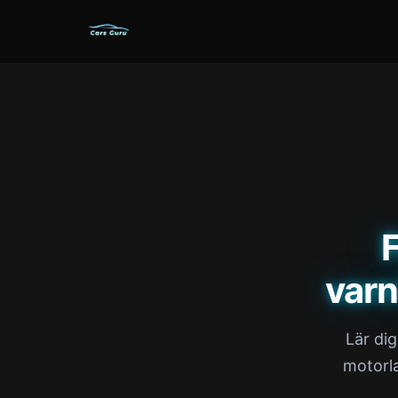
varn
Lär di
motorla