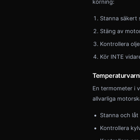
körning:
Stanna säkert 
Stäng av moto
Kontrollera olj
Kör INTE vidar
Temperaturvarn
En termometer i v
allvarliga motors
Stanna och låt
Kontrollera ky