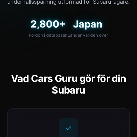
underhållsspårning utformad för Subaru-ägare.
2,800+
Japan
Fordon i databasen
Länder världen över
Vad Cars Guru gör för din
Subaru