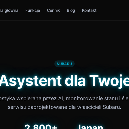
na główna
Funkcje
Cennik
Blog
Kontakt
SUBARU
 Asystent dla Twoj
styka wspierana przez AI, monitorowanie stanu i śl
serwisu zaprojektowane dla właścicieli Subaru.
2,800+
Japan