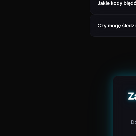
Jakie kody błęd
Czy mogę śledzi
Z
Do