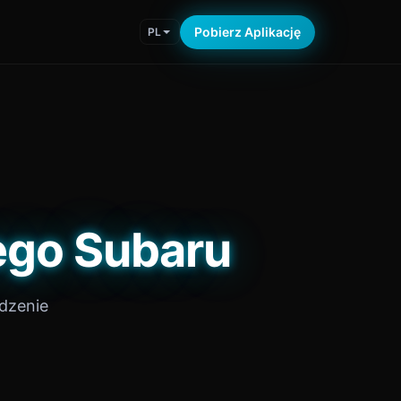
Pobierz Aplikację
PL
ego Subaru
edzenie