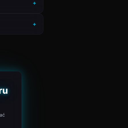
ru
mać