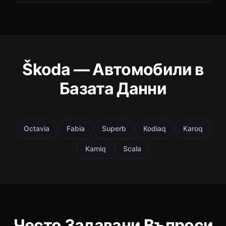
Škoda — Автомобили в
Базата Данни
Octavia
Fabia
Superb
Kodiaq
Karoq
Kamiq
Scala
Често Задавани Въпроси