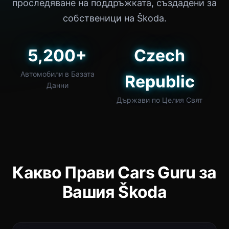
проследяване на поддръжката, създадени за
собственици на Škoda.
5,200+
Czech
Автомобили в Базата
Republic
Данни
Държави по Целия Свят
Какво Прави Cars Guru за
Вашия Škoda