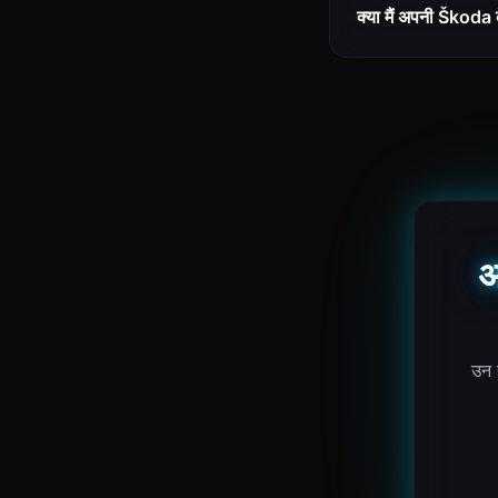
क्या मैं अपनी Škoda
अ
उन ह