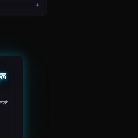
रू
 करते