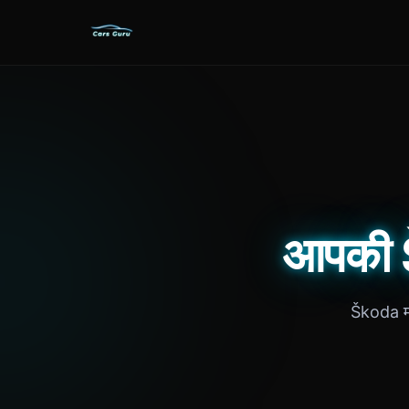
आपकी Š
Škoda माल