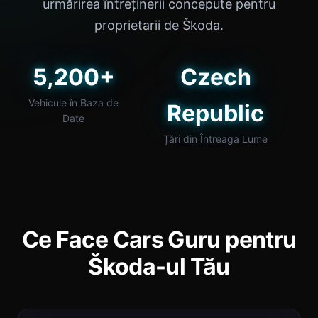
urmărirea întreținerii concepute pentru
proprietarii de Škoda.
5,200+
Czech
Vehicule în Baza de
Republic
Date
Țări din Întreaga Lume
Ce Face Cars Guru pentru
Škoda-ul Tău