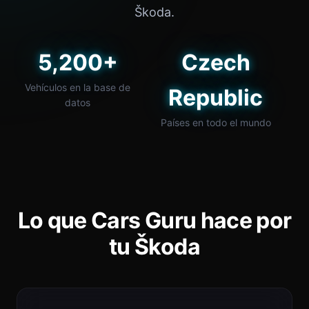
Škoda.
5,200+
Czech
Vehículos en la base de
Republic
datos
Países en todo el mundo
Lo que Cars Guru hace por
tu Škoda