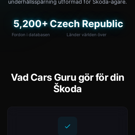
underhållsspårning utformad för Škoda-ägare.
5,200+
Czech Republic
Fordon i databasen
Länder världen över
Vad Cars Guru gör för din
Škoda