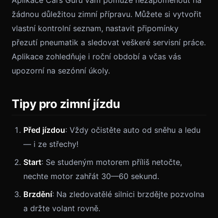
Aplikace Cars Guru vám pomůže nezapomenout na
žádnou důležitou zimní přípravu. Můžete si vytvořit
vlastní kontrolní seznam, nastavit připomínky
přezutí pneumatik a sledovat veškeré servisní práce.
Aplikace zohledňuje i roční období a včas vás
upozorní na sezónní úkoly.
Tipy pro zimní jízdu
Před jízdou
: Vždy očistěte auto od sněhu a ledu
— i ze střechy!
Start
: Se studeným motorem příliš netočte,
nechte motor zahřát 30—60 sekund.
Brzdění
: Na zledovatělé silnici brzdějte pozvolna
a držte volant rovně.