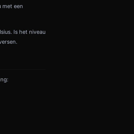
u met een
.
ius. Is het niveau
versen.
ing: