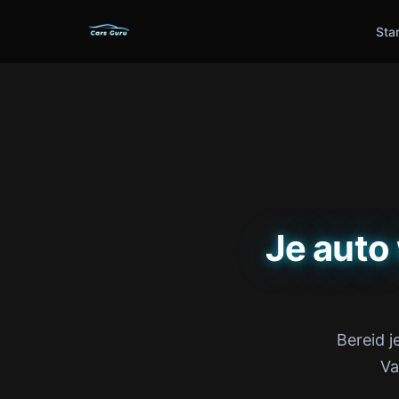
Sta
Je auto
Bereid j
Va