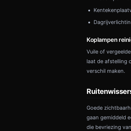
Kentekenplaatv
Dagrijverlichti
Koplampen reini
Vuile of vergeeld
laat de afstellin
verschil maken.
Ruitenwissers
Goede zichtbaarhe
gaan gemiddeld e
die bevriezing v