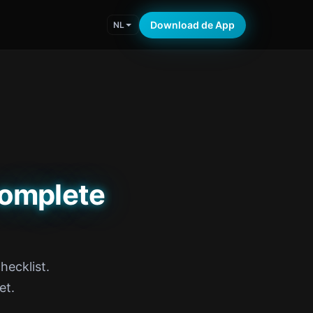
Download de App
NL
complete
hecklist.
et.