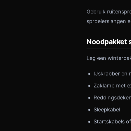
Gebruik ruitenspr
sproeierslangen en
Noodpakket 
Leg een winterpak
IJskrabber en 
Zaklamp met ex
Reddingsdeke
Sleepkabel
Startskabels o