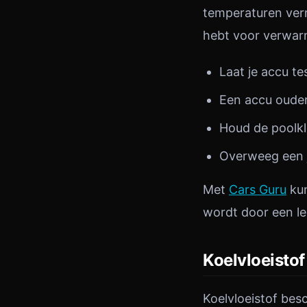
temperaturen verm
hebt voor verwarm
Laat je accu te
Een accu ouder
Houd de poolk
Overweeg een j
Met
Cars Guru
kun
wordt door een l
Koelvloeistof
Koelvloeistof bes