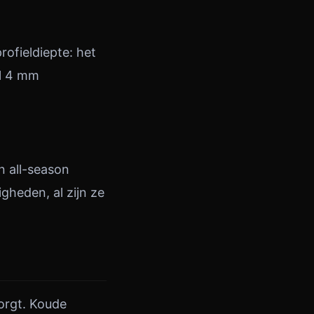
rofieldiepte: het
al 4 mm
n all-season
gheden, al zijn ze
orgt. Koude