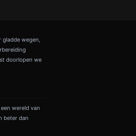
ar gladde wegen,
rbereiding
ist doorlopen we
n een wereld van
n beter dan