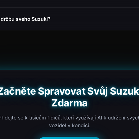
údržbu svého Suzuki?
Začněte Spravovat Svůj Suzuk
Zdarma
Přidejte se k tisícům řidičů, kteří využívají AI k udržení svýc
vozidel v kondici.