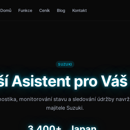
Domů
Funkce
Ceník
Blog
Kontakt
SUZUKI
ší Asistent pro Váš
nostika, monitorování stavu a sledování údržby navr
majitele Suzuki.
3,400+
Japan