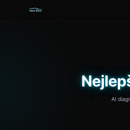
Nejlep
AI diag