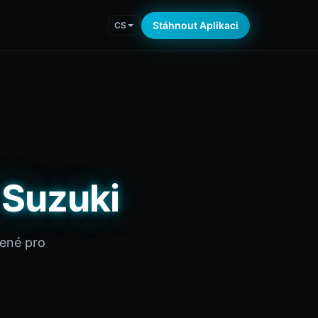
Stáhnout Aplikaci
CS
 Suzuki
žené pro