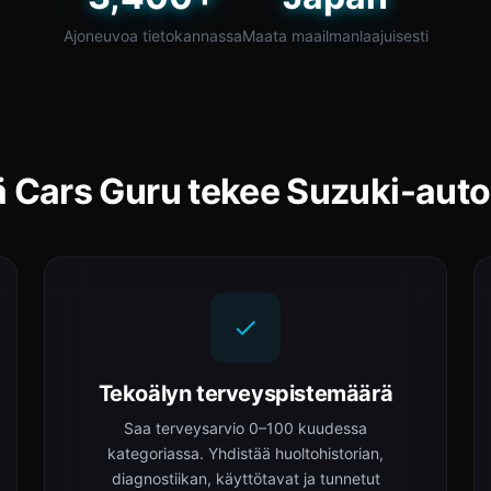
Ajoneuvoa tietokannassa
Maata maailmanlaajuisesti
ä Cars Guru tekee Suzuki-autol
Tekoälyn terveyspistemäärä
Saa terveysarvio 0–100 kuudessa
kategoriassa. Yhdistää huoltohistorian,
diagnostiikan, käyttötavat ja tunnetut