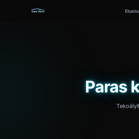
Etusiv
Paras 
Tekoälyl