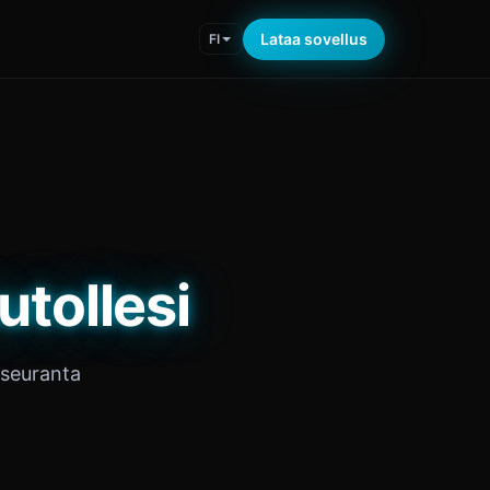
Lataa sovellus
FI
tollesi
oseuranta