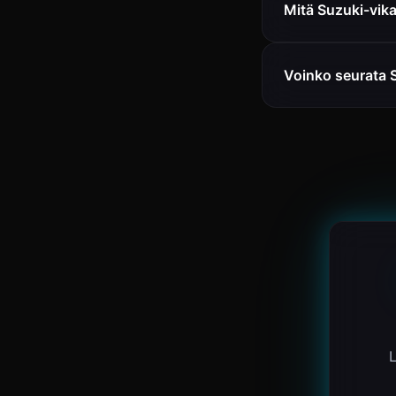
Mitä Suzuki-vik
Voinko seurata 
L