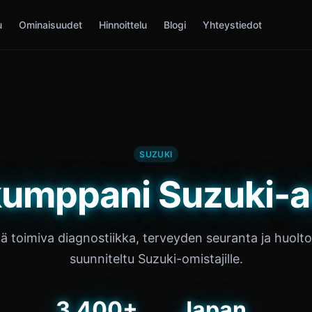
u
Ominaisuudet
Hinnoittelu
Blogi
Yhteystiedot
SUZUKI
kumppani Suzuki-au
lä toimiva diagnostiikka, terveyden seuranta ja huolt
suunniteltu Suzuki-omistajille.
3,400+
Japan