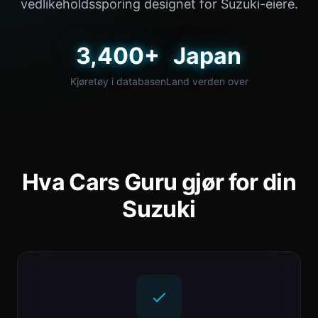
vedlikeholdssporing designet for Suzuki-eiere.
3,400+
Japan
Kjøretøy i databasen
Land verden over
Hva Cars Guru gjør for din
Suzuki