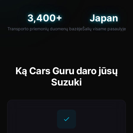
3,400+
Japan
Transporto priemonių duomenų bazėje
Šalių visame pasaulyje
Ką Cars Guru daro jūsų
Suzuki