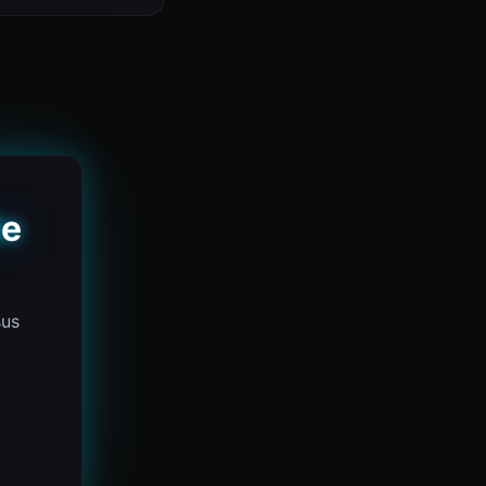
de
sus