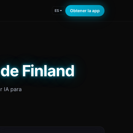
Obtener la app
ES
de Finland
r IA para