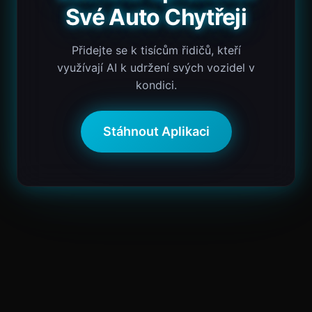
Své Auto Chytřeji
Přidejte se k tisícům řidičů, kteří
využívají AI k udržení svých vozidel v
kondici.
Stáhnout Aplikaci