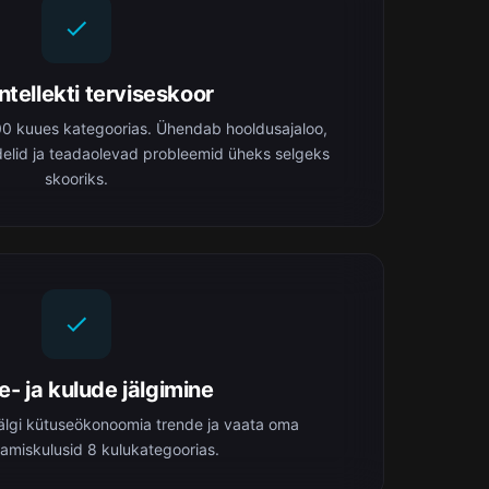
ntellekti terviseskoor
00 kuues kategoorias. Ühendab hooldusajaloo,
elid ja teadaolevad probleemid üheks selgeks
skooriks.
e- ja kulude jälgimine
jälgi kütuseökonoomia trende ja vaata oma
amiskulusid 8 kulukategoorias.