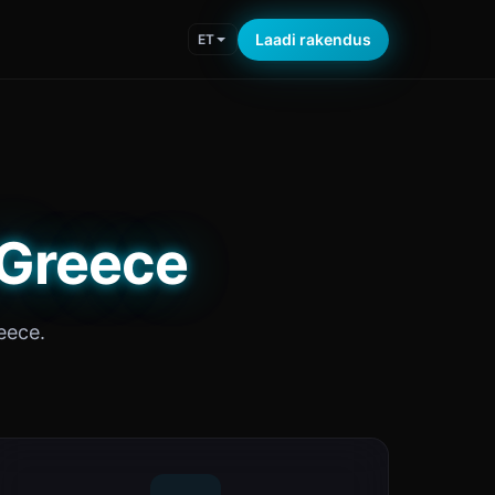
Laadi rakendus
ET
s Greece
reece.