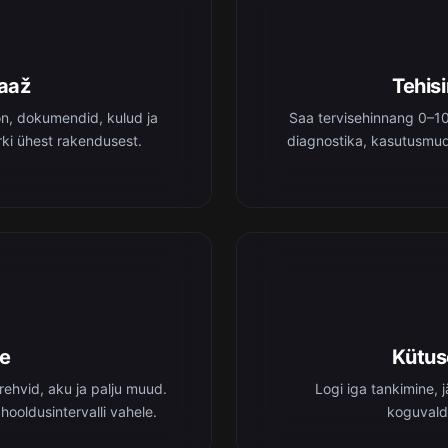
raaž
Tehisi
on, dokumendid, kulud ja
Saa tervisehinnang 0–1
ki ühest rakendusest.
diagnostika, kasutusmud
ne
Kütus
rehvid, aku ja palju muud.
Logi iga tankimine, 
 hooldusintervalli vahele.
koguvald