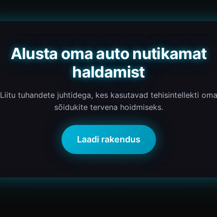
Alusta oma auto nutikamat
haldamist
Liitu tuhandete juhtidega, kes kasutavad tehisintellekti om
sõidukite tervena hoidmiseks.
Laadi rakendus