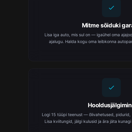
Mitme sõiduki ga
Lisa iga auto, mis sul on — igaühel oma ajajo
ajalugu. Halda kogu oma leibkonna autopar
Hooldusjälgimi
Logi 15 tüüpi teenust — õlivahetused, pidurid, 
Lisa kviitungid, jälgi kulusid ja ära jäta kunagi