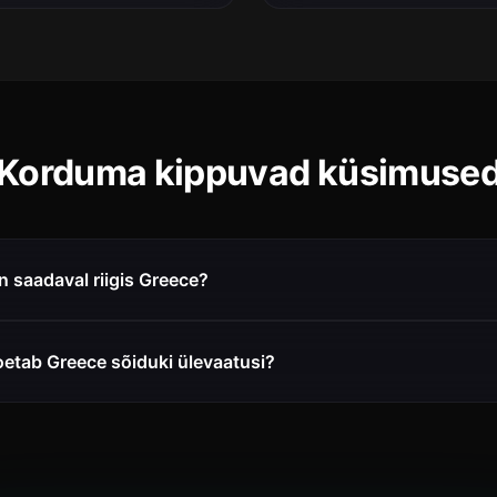
Korduma kippuvad küsimuse
 saadaval riigis Greece?
oetab Greece sõiduki ülevaatusi?