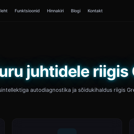
leht
Funktsioonid
Hinnakiri
Blogi
Kontakt
ru juhtidele riigi
intellektiga autodiagnostika ja sõidukihaldus riigis G