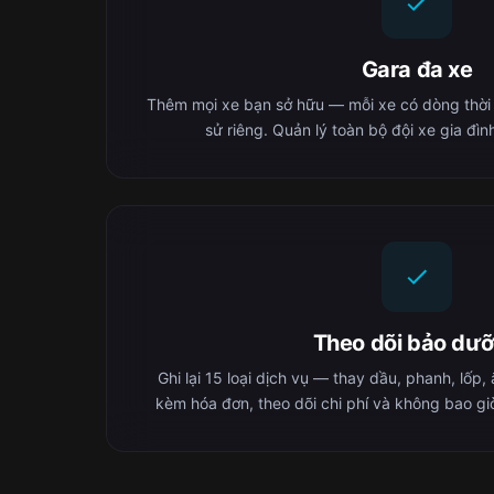
Gara đa xe
Thêm mọi xe bạn sở hữu — mỗi xe có dòng thời gia
sử riêng. Quản lý toàn bộ đội xe gia đì
Theo dõi bảo dư
Ghi lại 15 loại dịch vụ — thay dầu, phanh, lốp,
kèm hóa đơn, theo dõi chi phí và không bao gi