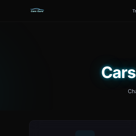
T
Cars
Chẩ