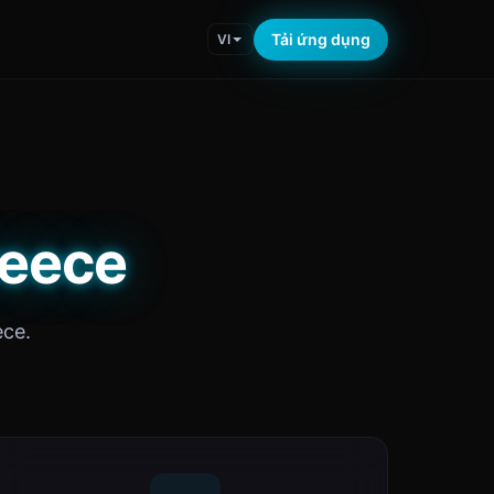
Tải ứng dụng
VI
reece
ece.