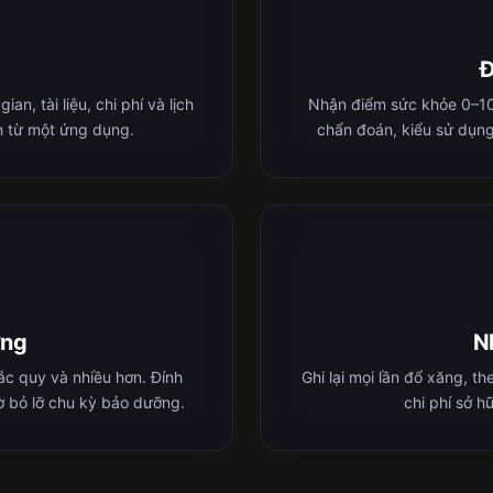
Đ
n, tài liệu, chi phí và lịch
Nhận điểm sức khỏe 0–100
nh từ một ứng dụng.
chẩn đoán, kiểu sử dụng
ỡng
Nh
 ắc quy và nhiều hơn. Đính
Ghi lại mọi lần đổ xăng, t
ờ bỏ lỡ chu kỳ bảo dưỡng.
chi phí sở h