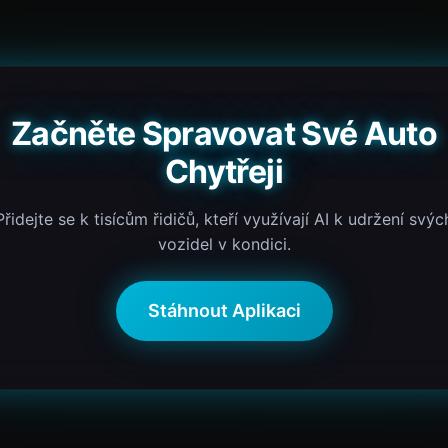
Začněte Spravovat Své Auto
Chytřeji
Přidejte se k tisícům řidičů, kteří využívají AI k udržení svýc
vozidel v kondici.
Stáhnout Aplikaci