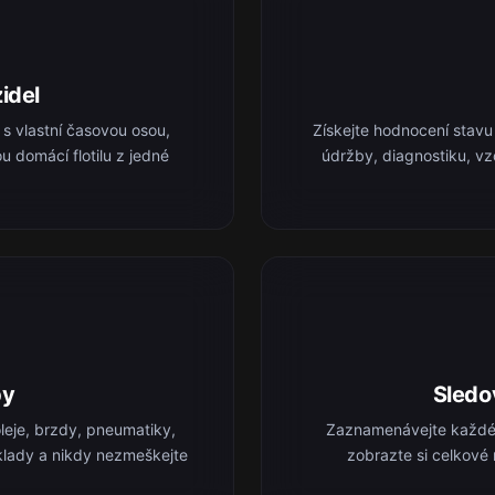
idel
 s vlastní časovou osou,
Získejte hodnocení stavu 
u domácí flotilu z jedné
údržby, diagnostiku, v
by
Sledo
eje, brzdy, pneumatiky,
Zaznamenávejte každé t
náklady a nikdy nezmeškejte
zobrazte si celkové 