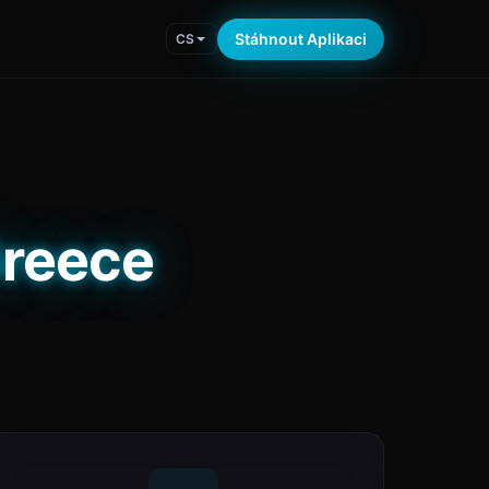
Stáhnout Aplikaci
CS
Greece