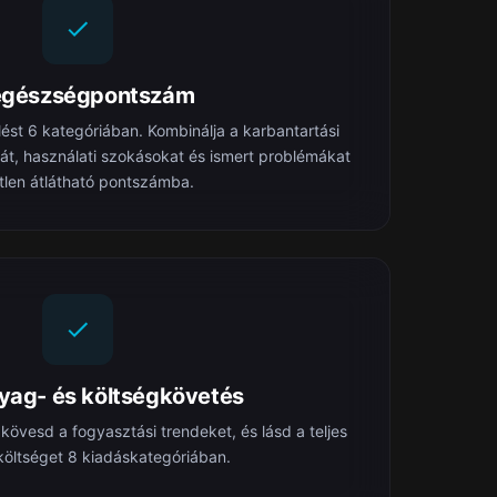
egészségpontszám
lést 6 kategóriában. Kombinálja a karbantartási
át, használati szokásokat és ismert problémákat
tlen átlátható pontszámba.
ag- és költségkövetés
kövesd a fogyasztási trendeket, és lásd a teljes
 költséget 8 kiadáskategóriában.