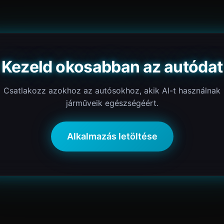
Kezeld okosabban az autódat
Csatlakozz azokhoz az autósokhoz, akik AI-t használnak
járműveik egészségéért.
Alkalmazás letöltése