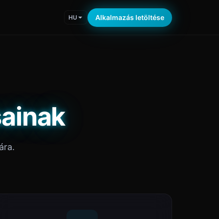
Alkalmazás letöltése
HU
sainak
ára.