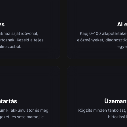
zs
AI 
khez saját idővonal,
Kapj 0–100 állapotértéke
oznak. Kezeld a teljes
előzményeket, diagnosztik
kalmazásból.
egye
tartás
Üzemany
 gumik, akkumulátor és még
Rögzíts minden tankolást, 
geket, és sose maradj le
birtoklási