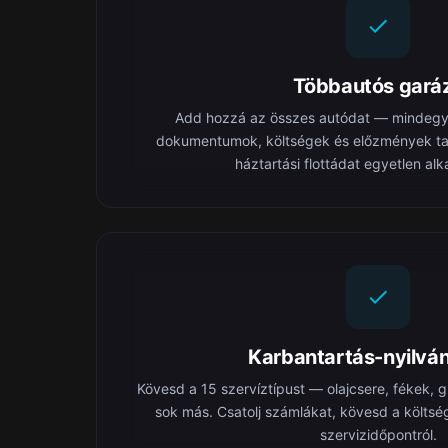
Többautós gará
Add hozzá az összes autódat — mindegyi
dokumentumok, költségek és előzmények tart
háztartási flottádat egyetlen al
Karbantartás-nyilván
Kövesd a 15 szervíztípust — olajcsere, fékek,
sok más. Csatolj számlákat, kövesd a költsé
szervizidőpontról.