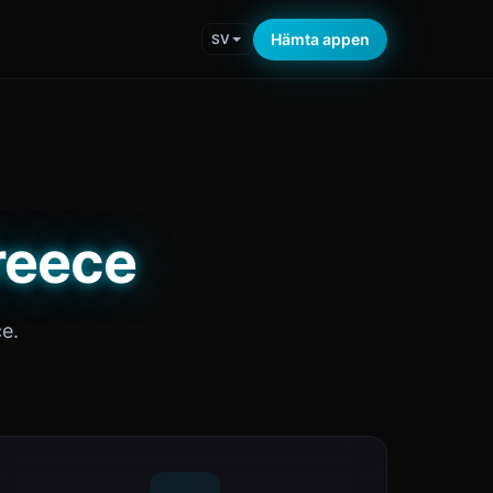
Hämta appen
SV
Greece
e.