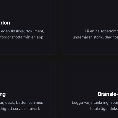
ordon
n egen tidslinje, dokument,
Få en hälsobedömni
 fordonsflotta från en app.
underhållshistorik, diagn
ing
Bränsle
r, däck, batteri och mer.
Logga varje tankning, spår
ig ett serviceintervall.
totala ägandeko