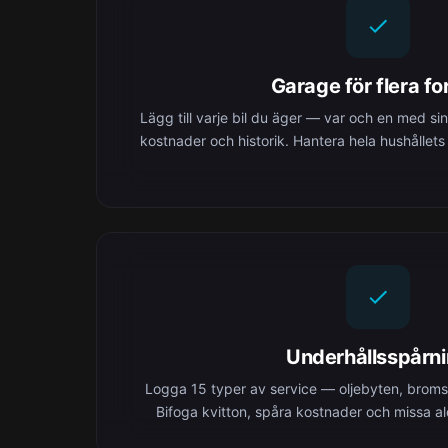
Garage för flera f
Lägg till varje bil du äger — var och en med si
kostnader och historik. Hantera hela hushållets
Underhållsspårn
Logga 15 typer av service — oljebyten, bromsa
Bifoga kvitton, spåra kostnader och missa aldr