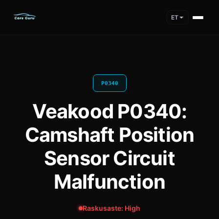
ET
P0340
Veakood P0340:
Camshaft Position
Sensor Circuit
Malfunction
Raskusaste: High