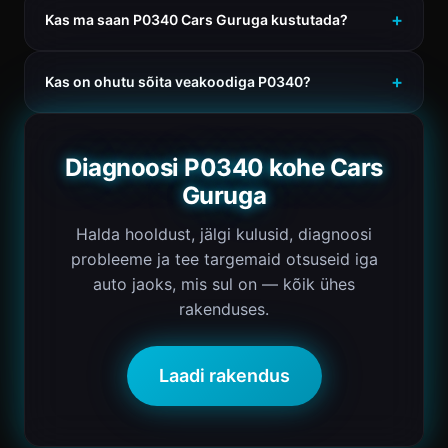
Kas ma saan P0340 Cars Guruga kustutada?
Kas on ohutu sõita veakoodiga P0340?
Diagnoosi P0340 kohe Cars
Guruga
Halda hooldust, jälgi kulusid, diagnoosi
probleeme ja tee targemaid otsuseid iga
auto jaoks, mis sul on — kõik ühes
rakenduses.
Laadi rakendus