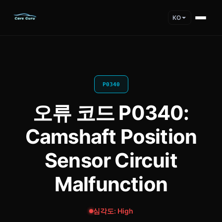
KO
P0340
오류 코드 P0340:
Camshaft Position
Sensor Circuit
Malfunction
심각도: High