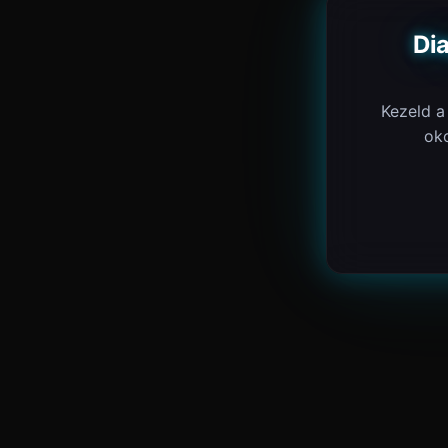
Di
Kezeld a
ok