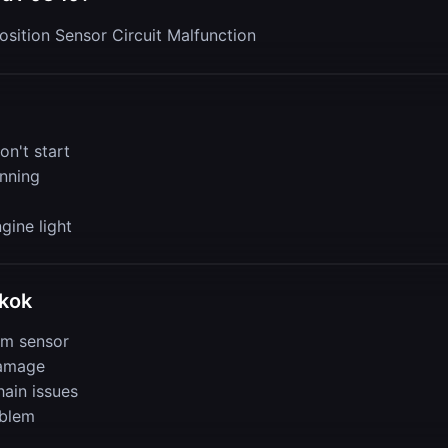
sition Sensor Circuit Malfunction
on't start
nning
gine light
okok
am sensor
damage
hain issues
blem