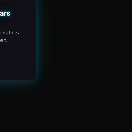
ars
t és hozz
an.