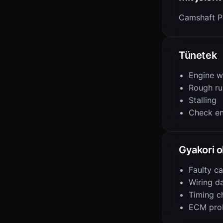
Camshaft Po
Tünetek
Engine w
Rough ru
Stalling
Check en
Gyakori 
Faulty c
Wiring 
Timing c
ECM pro