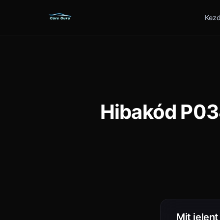
Kezd
Hibakód P034
Mit jelen