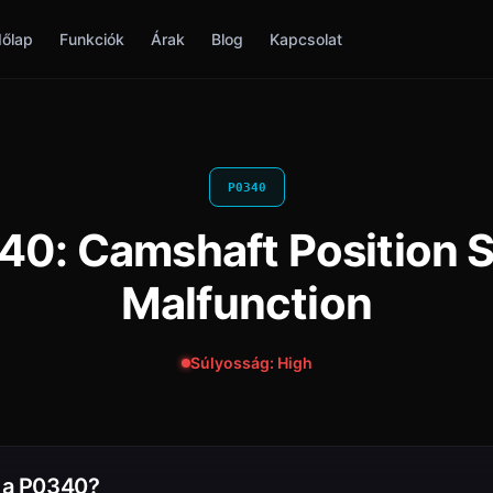
őlap
Funkciók
Árak
Blog
Kapcsolat
P0340
0: Camshaft Position S
Malfunction
Súlyosság: High
t a P0340?