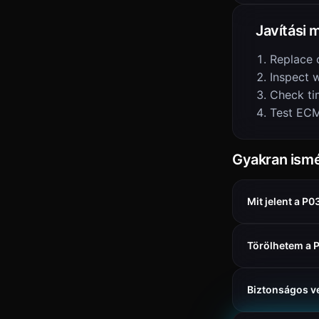
Javítási
Replace 
Inspect w
Check ti
Test EC
Gyakran ismé
Mit jelent a P
Törölhetem a 
Biztonságos v