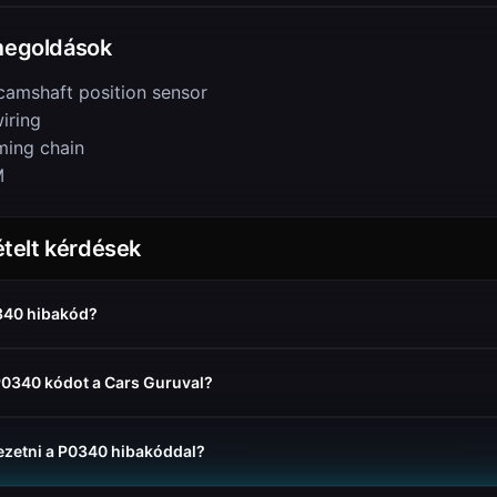
 megoldások
camshaft position sensor
iring
ming chain
M
telt kérdések
0340 hibakód?
P0340 kódot a Cars Guruval?
ezetni a P0340 hibakóddal?