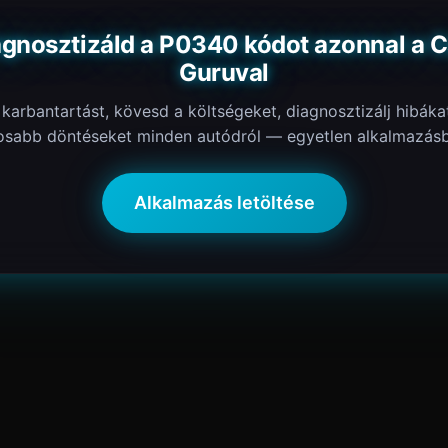
agnosztizáld a P0340 kódot azonnal a C
Guruval
 karbantartást, kövesd a költségeket, diagnosztizálj hibáka
osabb döntéseket minden autódról — egyetlen alkalmazásb
Alkalmazás letöltése