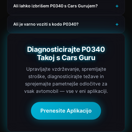
Ali lahko izbrišem P0340 s Cars Gurujem?
Ali je varno voziti s kodo P0340?
Diagnosticirajte P0340
Takoj s Cars Guru
Upravljajte vzdrževanje, spremljajte
stroške, diagnosticirajte težave in
sprejemajte pametnejše odločitve za
vsak avtomobil — vse v eni aplikaciji.
Prenesite Aplikacijo