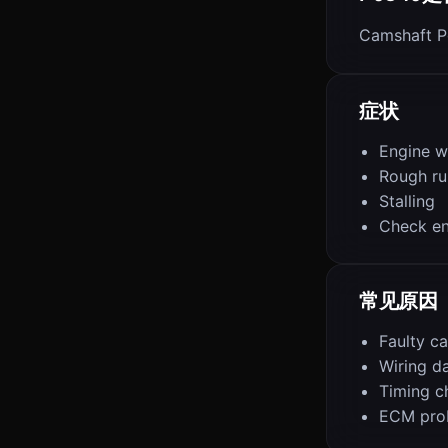
Camshaft Po
症状
Engine w
Rough ru
Stalling
Check en
常见原因
Faulty c
Wiring 
Timing c
ECM pro