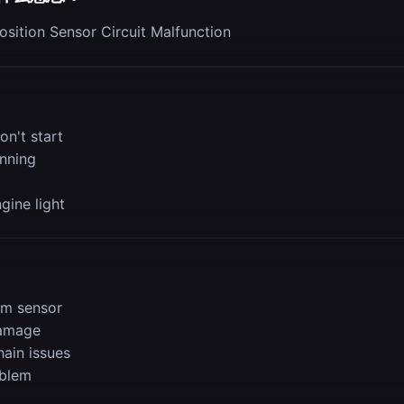
sition Sensor Circuit Malfunction
on't start
nning
gine light
am sensor
damage
hain issues
blem