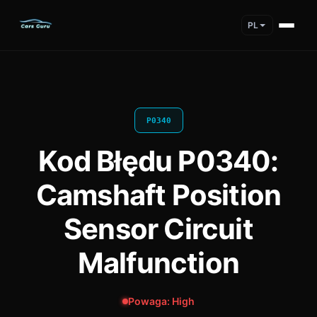
PL
P0340
Kod Błędu P0340:
Camshaft Position
Sensor Circuit
Malfunction
Powaga: High