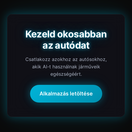
Kezeld okosabban
az autódat
Csatlakozz azokhoz az autósokhoz,
akik AI-t használnak járműveik
egészségéért.
Alkalmazás letöltése